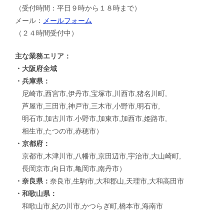
（受付時間：平日９時から１８時まで）
メール：
メールフォーム
（２４時間受付中）
主な業務エリア：
・大阪府全域
・兵庫県：
尼崎市,西宮市,伊丹市,宝塚市,川西市,猪名川町,
芦屋市,三田市,神戸市,三木市,小野市,明石市,
明石市,加古川市.小野市,加東市,加西市,姫路市,
相生市,たつの市,赤穂市）
・京都府：
京都市,木津川市,八幡市,京田辺市,宇治市,大山崎町,
長岡京市,向日市,亀岡市,南丹市）
・奈良県：
奈良市,生駒市,大和郡山,天理市,大和高田市
・和歌山県：
和歌山市,紀の川市,かつらぎ町,橋本市,海南市